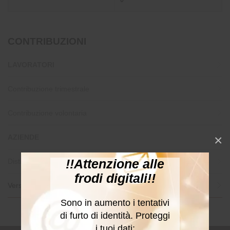
CONTRIBUZIONI
LAVORATORI
Contribuzione trimestrale
Contribuzione volontaria
×
AZIENDE
!!Attenzione alle
Distinta contributiva
frodi digitali!!
Versamenti trimestrali
Sono in aumento i tentativi
di furto di identità. Proteggi
i tuoi dati: