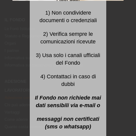
1) Non condividere
documenti o credenziali
IL FONDO
Le Fonti Istitutive
2) Verifica sempre le
Statuto e Regolamenti
comunicazioni ricevute
Organi
I partner
3) Usa solo i canali ufficiali
Informativa sulla Sostenibilità
del Fondo
Informativa sul trattamento dei dati personali
4) Contattaci in caso di
ADESIONE
dubbi
LAVORATORI
Il Fondo non richiede mai
Adesione contrattuale
dati sensibili via e-mail o
Chi può aderire
Vantaggi
messaggi non certificati
Come aderire
(sms o whatsapp)
Quanto costa iscriversi