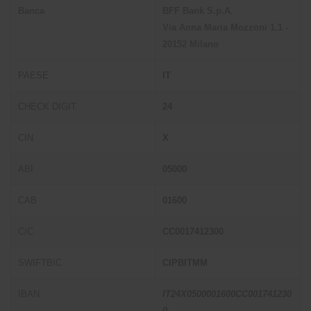
Banca
BFF Bank S.p.A.
Via Anna Maria Mozzoni 1.1 -
20152 Milano
PAESE
IT
CHECK DIGIT
24
CIN
X
ABI
05000
CAB
01600
C/C
CC0017412300
SWIFTBIC
CIPBITMM
IBAN
IT24X0500001600CC001741230
0