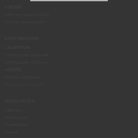
AZIENDE
Come iscrivere l’Azienda
Iscrivere un lavoratore
CONTRIBUZIONI
LAVORATORI
Contribuzione trimestrale
Contribuzione volontaria
AZIENDE
Distinta contributiva
Versamenti trimestrali
MODULISTICA
Adesione
Anticipazioni
Contribuzioni
Riscatti