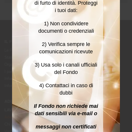
di furto di identità. Proteggi
i tuoi dati:
1) Non condividere
documenti o credenziali
IL FONDO
2) Verifica sempre le
Le Fonti Istitutive
comunicazioni ricevute
Statuto e Regolamenti
3) Usa solo i canali ufficiali
Organi
del Fondo
I partner
Informativa sulla Sostenibilità
4) Contattaci in caso di
Informativa sul trattamento dei dati personali
dubbi
ADESIONE
Il Fondo non richiede mai
LAVORATORI
dati sensibili via e-mail o
Adesione contrattuale
Chi può aderire
messaggi non certificati
Vantaggi