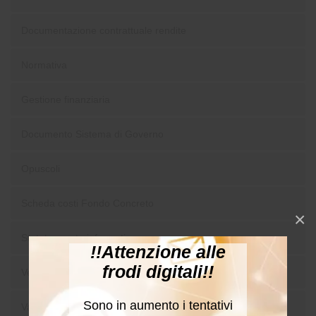
Documentazione contrattuale rendite
Normativa
Gestione finanziaria
Documento Sistema di Governo
Opuscoli
Scheda costi Fondo Concreto
×
Statuto e nota informativa
!!Attenzione alle
frodi digitali!!
Verbali di Accordo
Sono in aumento i tentativi
Vari